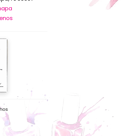
mapa
enos
chos