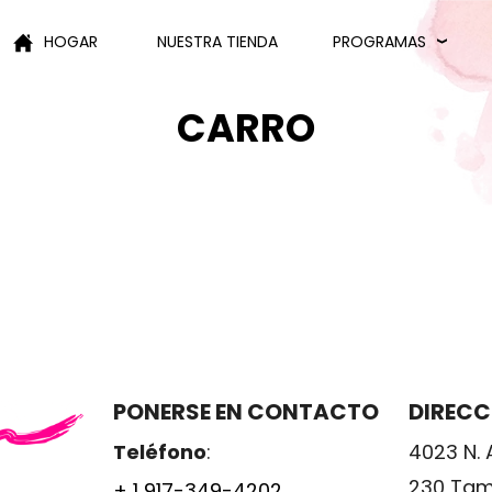
HOGAR
NUESTRA TIENDA
PROGRAMAS
CARRO
PONERSE EN CONTACTO
DIRECC
Teléfono
:
4023 N. 
230 Tam
+ 1 917-349-4202