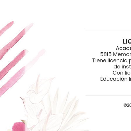
LI
Acade
5815 Memor
Tiene licencia
de ins
Con li
Educación I
©20