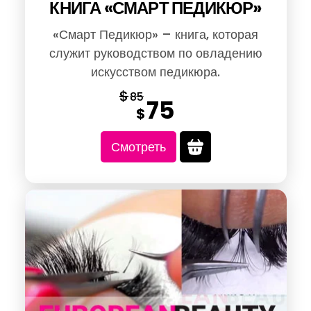
КНИГА «СМАРТ ПЕДИКЮР»
«Смарт Педикюр» – книга, которая
служит руководством по овладению
искусством педикюра.
$
85
75
Original
Current
$
price
price
Смотреть
was:
is:
$85.
$75.